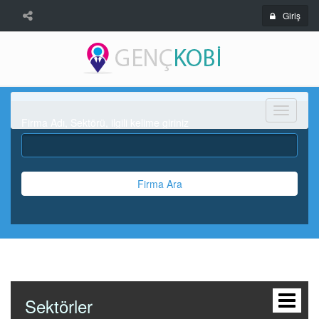
Giriş
Menü
Firma Adı, Sektörü, ilgili kelime giriniz
Firma Ara
Sektörler