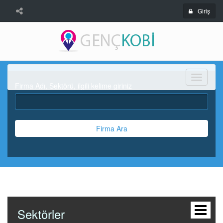
Giriş
Menü
Firma Adı, Sektörü, ilgili kelime giriniz
Firma Ara
Sektörler