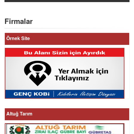
Firmalar
Örnek Site
Altuğ Tarım