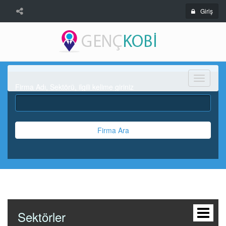
Giriş
Menü
Firma Adı, Sektörü, ilgili kelime giriniz
Firma Ara
Sektörler