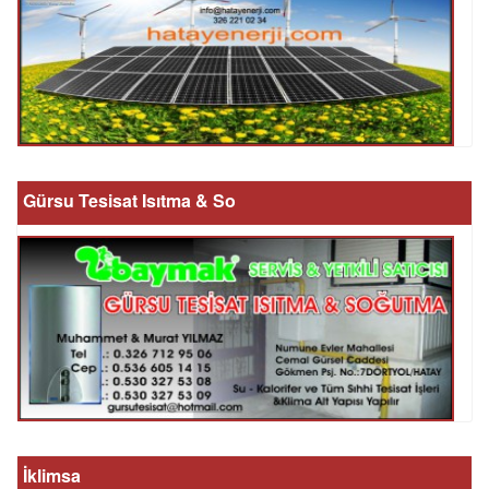
Gürsu Tesisat Isıtma & So
İklimsa