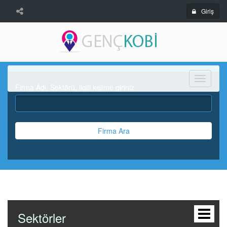
Giriş
Menü
Firma Adı, Sektörü, ilgili kelime giriniz
Firma Ara
Sektörler