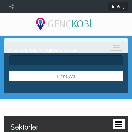
Giriş
Menü
Firma Adı, Sektörü, ilgili kelime giriniz
Firma Ara
Sektörler