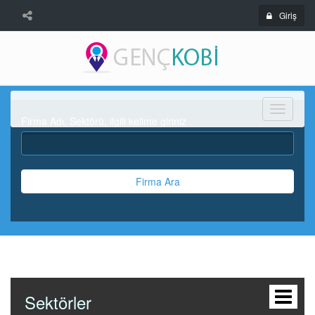
Giriş
Menü
Firma Adı, Sektörü, ilgili kelime giriniz
Firma Ara
Sektörler