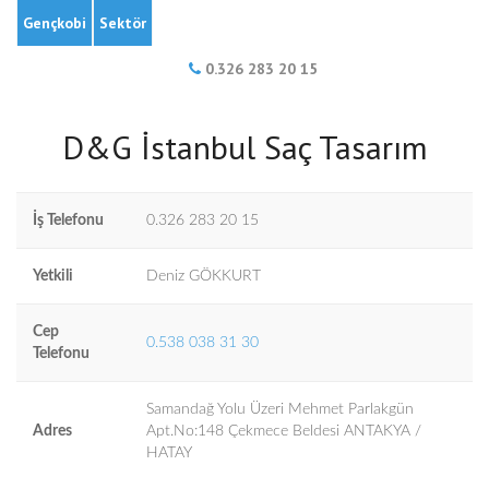
Gençkobi
Sektör
0.326 283 20 15
D&G İstanbul Saç Tasarım
İş Telefonu
0.326 283 20 15
Yetkili
Deniz GÖKKURT
Cep
0.538 038 31 30
Telefonu
Samandağ Yolu Üzeri Mehmet Parlakgün
Adres
Apt.No:148 Çekmece Beldesi ANTAKYA /
HATAY