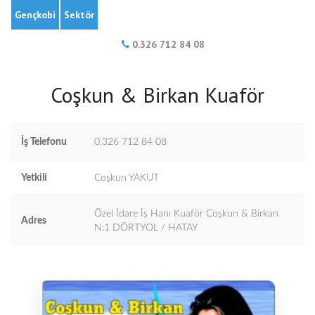
Gençkobi
Sektör
0.326 712 84 08
Coşkun & Birkan Kuaför
İş Telefonu
0.326 712 84 08
Yetkili
Coşkun YAKUT
Özel İdare İş Hanı Kuaför Coşkun & Birkan
Adres
N:1 DÖRTYOL / HATAY