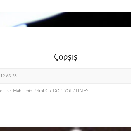
Çöpşiş
712 63 23
 Evler Mah. Emin Petrol Yanı DÖRTYOL / HATAY