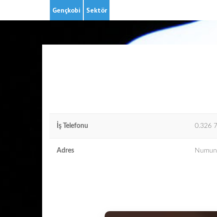
Gençkobi
Sektör
İş Telefonu
0.326 
Adres
Numune