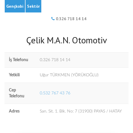
Gençkobi
Sektör
0.326 718 14 14
Çelik M.A.N. Otomotiv
İş Telefonu
0.326 718 14 14
Yetkili
Uğur TÜRKMEN (YÖRÜKOĞLU)
Cep
0.532 767 43 76
Telefonu
Adres
San. Sit. 1. Blk. No: 7 (31900) PAYAS / HATAY