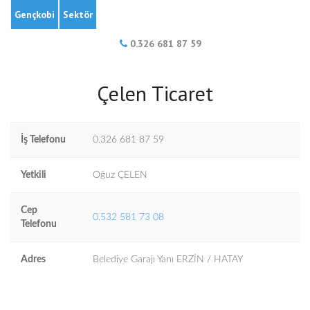
Gençkobi
Sektör
0.326 681 87 59
Çelen Ticaret
İş Telefonu
0.326 681 87 59
Yetkili
Oğuz ÇELEN
Cep
0.532 581 73 08
Telefonu
Adres
Belediye Garajı Yanı ERZİN / HATAY