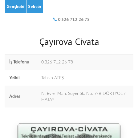
Gençkobi
Sektör
0.326 712 26 78
Çayırova Civata
İş Telefonu
0.326 712 26 78
Yetkili
Tahsin ATEŞ
N. Evler Mah. Soyer Sk. No: 7/B DÖRTYOL /
Adres
HATAY