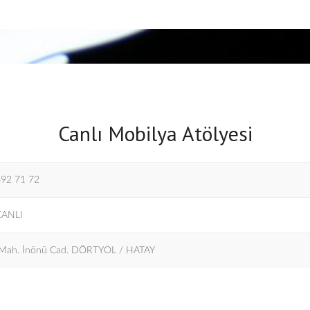
Canlı Mobilya Atölyesi
692 71 72
CANLI
 Mah. İnönü Cad. DÖRTYOL / HATAY