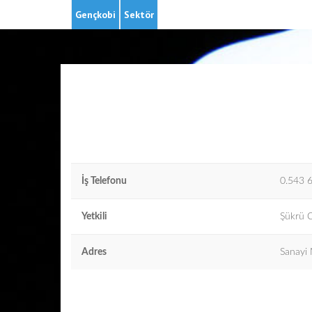
Gençkobi
Sektör
İş Telefonu
0.543 
Yetkili
Şükrü 
Adres
Sanayi