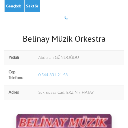
Gençkobi
Sektör
Belinay Müzik Orkestra
Yetkili
Abdullah GÜNDOĞDU
Cep
0.544 831 21 58
Telefonu
Adres
Şükrüpaşa Cad. ERZİN / HATAY