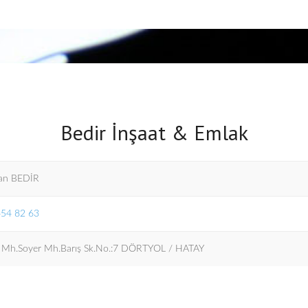
Bedir İnşaat & Emlak
an BEDİR
454 82 63
r Mh.Soyer Mh.Barış Sk.No.:7 DÖRTYOL / HATAY