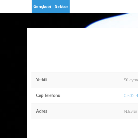
Gençkobi
Sektör
Yetkili
Süleym
Cep Telefonu
0.532 
Adres
N.Evle