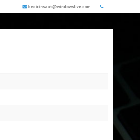
bedir.insaat@windowslive.com