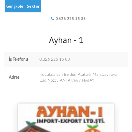
Gençkobi
Sektör
0.326 225 15 83
Ayhan - 1
İş Telefonu
0.326 225 15 83
Küçükdalyan Beldesi Atatürk Mah.Çayırova
Adres
Cad.No:33 ANTAKYA / HATAY