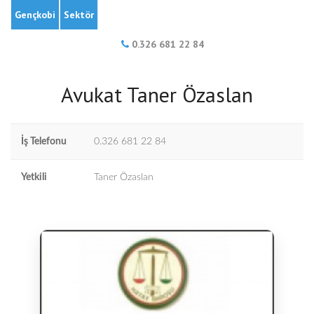
Gençkobi
Sektör
0.326 681 22 84
Avukat Taner Özaslan
İş Telefonu
0.326 681 22 84
Yetkili
Taner Özaslan