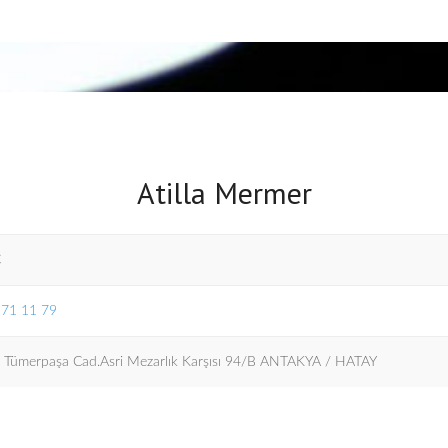
Atilla Mermer
Ç
971 11 79
 Tümerpaşa Cad.Asri Mezarlık Karşısı 94/B ANTAKYA / HATAY