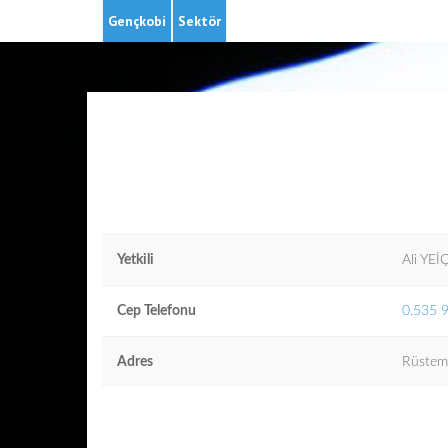
Gençkobi
Sektör
Yetkili
Ali YEİ
Cep Telefonu
0.535 
Adres
Rüstem