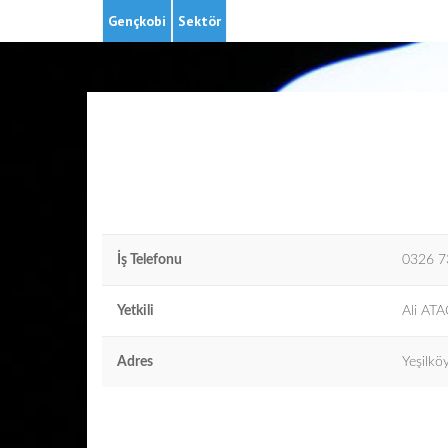
Gençkobi
Sektör
İş Telefonu
0326 7
Yetkili
Ali ATA
Adres
Yeşilk