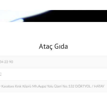
Ataç Gıda
34 22 90
Ç
öy Kasabası Kırık Köprü Mh.Aygaz Yolu Üzeri No.:132 DÖRTYOL / HATAY