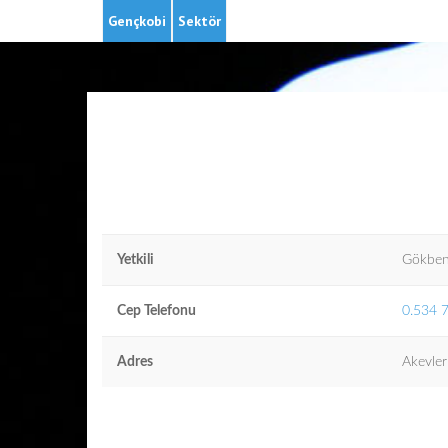
Gençkobi
Sektör
Yetkili
Gökbe
Cep Telefonu
0.534 
Adres
Akevle