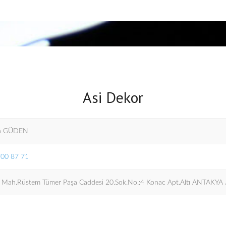
Asi Dekor
n GÜDEN
700 87 71
r Mah.Rüstem Tümer Paşa Caddesi 20.Sok.No.:4 Konac Apt.Altı ANTAKYA