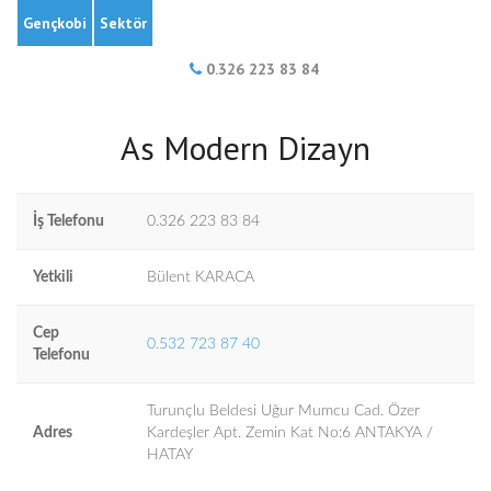
Gençkobi
Sektör
0.326 223 83 84
As Modern Dizayn
İş Telefonu
0.326 223 83 84
Yetkili
Bülent KARACA
Cep
0.532 723 87 40
Telefonu
Turunçlu Beldesi Uğur Mumcu Cad. Özer
Adres
Kardeşler Apt. Zemin Kat No:6 ANTAKYA /
HATAY