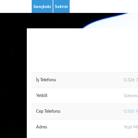
Gençkobi
Sektör
İş Telefonu
0.326 
Yetkili
Süleym
Cep Telefonu
0.505 
Adres
Yeşil 