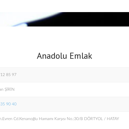
Anadolu Emlak
712 85 97
an ŞİRİN
935 90 40
Mh.Evren Cd.Kenanoğlu Hamamı Karşısı No.:30/B DÖRTYOL / HATAY