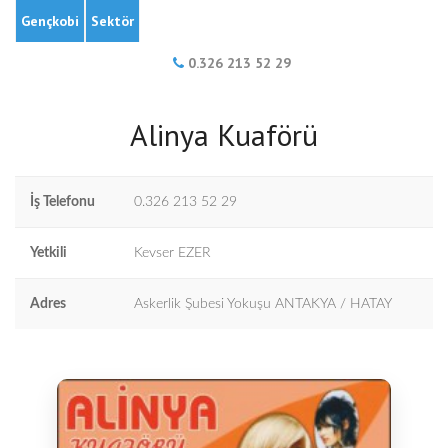
Gençkobi
Sektör
0.326 213 52 29
Alinya Kuaförü
İş Telefonu
0.326 213 52 29
Yetkili
Kevser EZER
Adres
Askerlik Şubesi Yokuşu ANTAKYA / HATAY