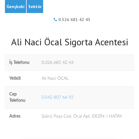
Gençkobi
Sektör
0.326 681 42 43
Ali Naci Öcal Sigorta Acentesi
İş Telefonu
0.326 681 42 43
Yetkili
Ali Naci ÖCAL
Cep
0.542 807 66 92
Telefonu
Adres
Şükrü Paşa Cad. Öcal Apt. ERZİN / HATAY