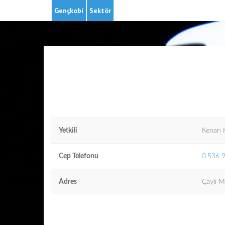
Gençkobi
Sektör
Yetkili
Kenan
Cep Telefonu
0.536 
Adres
Çaylı 