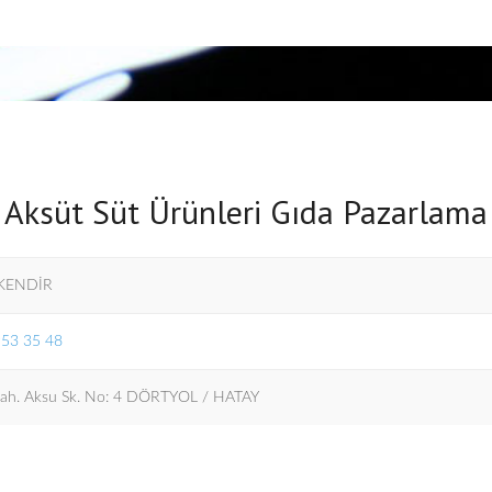
Aksüt Süt Ürünleri Gıda Pazarlama
 KENDİR
953 35 48
Mah. Aksu Sk. No: 4 DÖRTYOL / HATAY