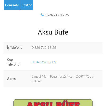
Gençkobi
Sektör
0.326 712 13 25
Aksu Büfe
İş Telefonu
0.326 712 13 25
Cep
0.546 262 32 09
Telefonu
Sanayi Mah. Pazar Üstü No: 4 DÖRTYOL /
Adres
HATAY