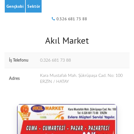
Gençkobi
Sektör
0.326 681 73 88
Akıl Market
İş Telefonu
0.326 681 73 88
Kara Mustafalı Mah. Şükrüpaşa Cad. No: 100
Adres
ERZİN / HATAY