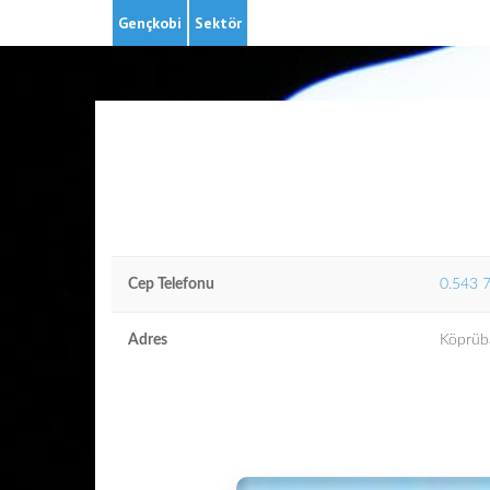
Gençkobi
Sektör
Cep Telefonu
0.543 
Adres
Köprüba