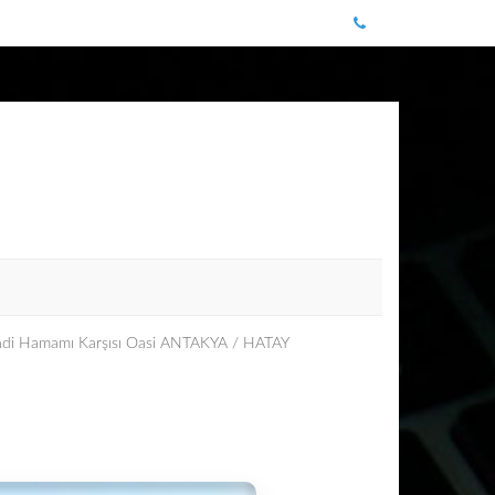
Cindi Hamamı Karşısı Oasi ANTAKYA / HATAY