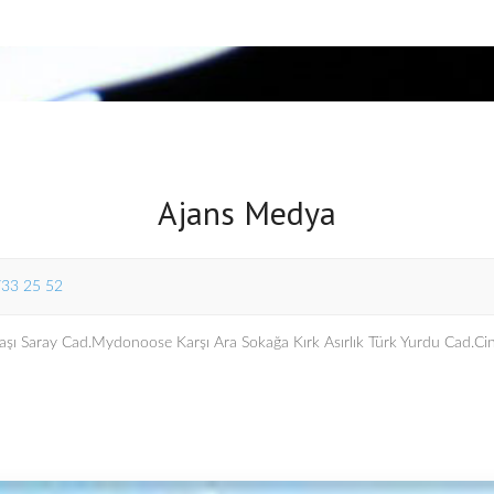
Ajans Medya
733 25 52
şı Saray Cad.Mydonoose Karşı Ara Sokağa Kırk Asırlık Türk Yurdu Cad.