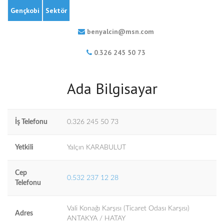
Gençkobi
Sektör
benyalcin@msn.com
0.326 245 50 73
Ada Bilgisayar
İş Telefonu
0.326 245 50 73
Yetkili
Yalçın KARABULUT
Cep
0.532 237 12 28
Telefonu
Vali Konağı Karşısı (Ticaret Odası Karşısı)
Adres
ANTAKYA / HATAY