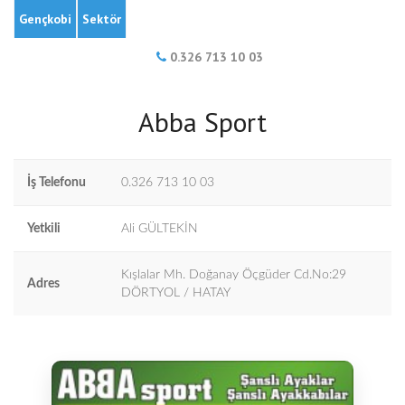
Gençkobi
Sektör
0.326 713 10 03
Abba Sport
İş Telefonu
0.326 713 10 03
Yetkili
Ali GÜLTEKİN
Kışlalar Mh. Doğanay Öçgüder Cd.No:29
Adres
DÖRTYOL / HATAY